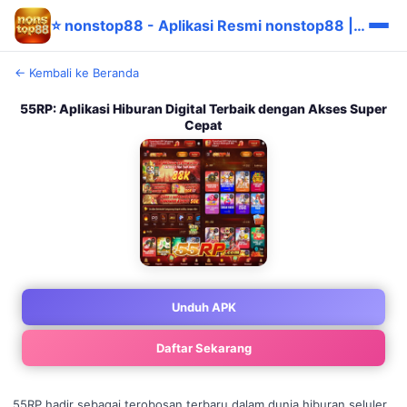
⭐ nonstop88 - Aplikasi Resmi nonstop88 | Login & Akun Mudah
← Kembali ke Beranda
55RP: Aplikasi Hiburan Digital Terbaik dengan Akses Super
Cepat
Unduh APK
Daftar Sekarang
55RP hadir sebagai terobosan terbaru dalam dunia hiburan seluler