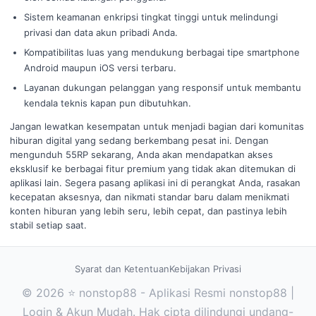
Sistem keamanan enkripsi tingkat tinggi untuk melindungi
privasi dan data akun pribadi Anda.
Kompatibilitas luas yang mendukung berbagai tipe smartphone
Android maupun iOS versi terbaru.
Layanan dukungan pelanggan yang responsif untuk membantu
kendala teknis kapan pun dibutuhkan.
Jangan lewatkan kesempatan untuk menjadi bagian dari komunitas
hiburan digital yang sedang berkembang pesat ini. Dengan
mengunduh 55RP sekarang, Anda akan mendapatkan akses
eksklusif ke berbagai fitur premium yang tidak akan ditemukan di
aplikasi lain. Segera pasang aplikasi ini di perangkat Anda, rasakan
kecepatan aksesnya, dan nikmati standar baru dalam menikmati
konten hiburan yang lebih seru, lebih cepat, dan pastinya lebih
stabil setiap saat.
Syarat dan Ketentuan
Kebijakan Privasi
© 2026 ⭐ nonstop88 - Aplikasi Resmi nonstop88 |
Login & Akun Mudah. Hak cipta dilindungi undang-