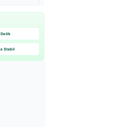
 Detik
a Stabil