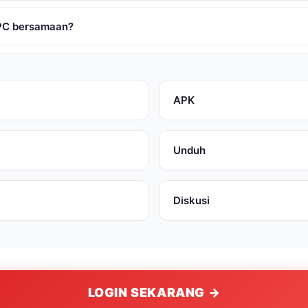
 PC bersamaan?
APK
Unduh
Diskusi
LOGIN SEKARANG →