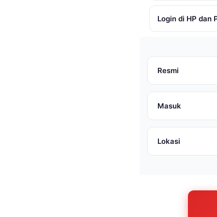
Login di HP dan
Resmi
Masuk
Lokasi