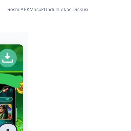
Resmi
APK
Masuk
Unduh
Lokasi
Diskusi