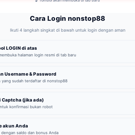
🔓 Tombol akan membuka di tab baru
Cara Login nonstop88
Ikuti 4 langkah singkat di bawah untuk login dengan aman
bol LOGIN di atas
embuka halaman login resmi di tab baru
an Username & Password
 yang sudah terdaftar di nonstop88
i Captcha (jika ada)
untuk konfirmasi bukan robot
e akun Anda
n dengan saldo dan bonus Anda