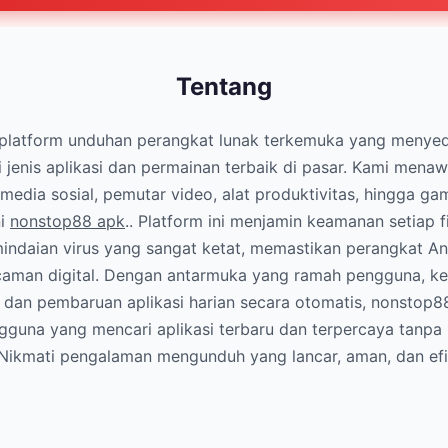
Tentang
platform unduhan perangkat lunak terkemuka yang menyed
jenis aplikasi dan permainan terbaik di pasar. Kami menaw
 media sosial, pemutar video, alat produktivitas, hingga g
ni
nonstop88 apk
.. Platform ini menjamin keamanan setiap f
indaian virus yang sangat ketat, memastikan perangkat An
ancaman digital. Dengan antarmuka yang ramah pengguna, k
, dan pembaruan aplikasi harian secara otomatis, nonstop8
gguna yang mencari aplikasi terbaru dan terpercaya tanpa
 Nikmati pengalaman mengunduh yang lancar, aman, dan efis