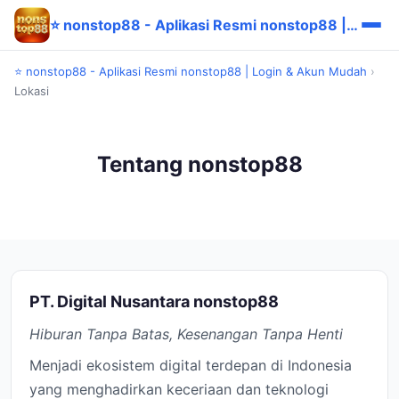
⭐ nonstop88 - Aplikasi Resmi nonstop88 | Login & Akun Mudah
⭐ nonstop88 - Aplikasi Resmi nonstop88 | Login & Akun Mudah
›
Lokasi
Tentang nonstop88
PT. Digital Nusantara nonstop88
Hiburan Tanpa Batas, Kesenangan Tanpa Henti
Menjadi ekosistem digital terdepan di Indonesia
yang menghadirkan keceriaan dan teknologi