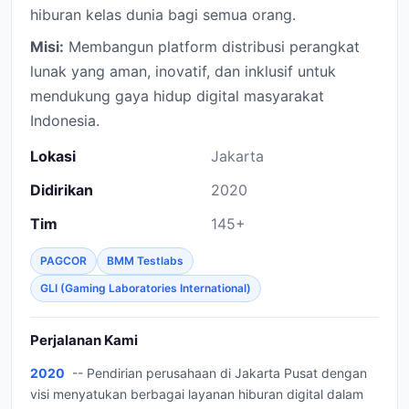
hiburan kelas dunia bagi semua orang.
Misi:
Membangun platform distribusi perangkat
lunak yang aman, inovatif, dan inklusif untuk
mendukung gaya hidup digital masyarakat
Indonesia.
Lokasi
Jakarta
Didirikan
2020
Tim
145+
PAGCOR
BMM Testlabs
GLI (Gaming Laboratories International)
Perjalanan Kami
2020
-- Pendirian perusahaan di Jakarta Pusat dengan
visi menyatukan berbagai layanan hiburan digital dalam