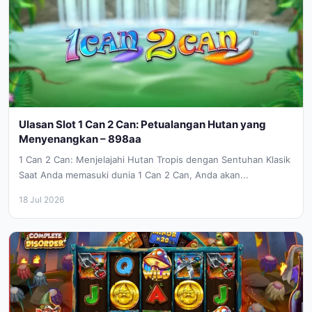
Ulasan Slot 1 Can 2 Can: Petualangan Hutan yang
Menyenangkan – 898aa
1 Can 2 Can: Menjelajahi Hutan Tropis dengan Sentuhan Klasik
Saat Anda memasuki dunia 1 Can 2 Can, Anda akan...
18 Jul 2026