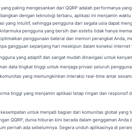
k yang paling mengesankan dari QQRP adalah performanya yang
mbangkan dengan teknologi terbaru, aplikasi ini menjamin wakt
asi yang intuitif, sehingga pengguna dari segala usia dapat me
 Antarmuka pengguna yang bersih dan estetis tidak hanya mema
goptimalkan penggunaan baterai dan memori perangkat Anda, 
npa gangguan sepanjang hari meskipun dalam koneksi internet 
gguna yang adaptif dan sangat mudah dinavigasi untuk kenya
an data tingkat tinggi untuk menjaga privasi seluruh pengguna 
ur komunitas yang memungkinkan interaksi real-time antar ses
rma tinggi yang menjamin aplikasi tetap ringan dan responsif d
kesempatan untuk menjadi bagian dari komunitas global yang t
gan QQRP, dunia hiburan kini berada dalam genggaman Anda 
elum pernah ada sebelumnya. Segera unduh aplikasinya di pera