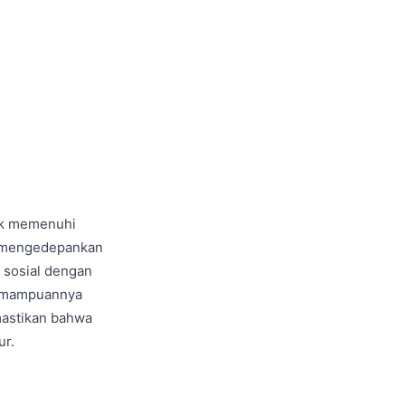
tuk memenuhi
ng mengedepankan
 sosial dengan
 kemampuannya
mastikan bahwa
ur.