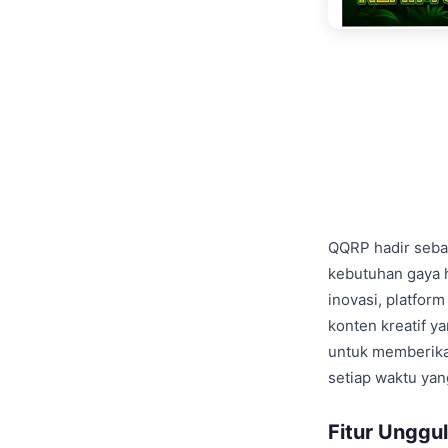
QQRP hadir sebag
kebutuhan gaya 
inovasi, platfor
konten kreatif 
untuk memberika
setiap waktu yan
Fitur Unggu