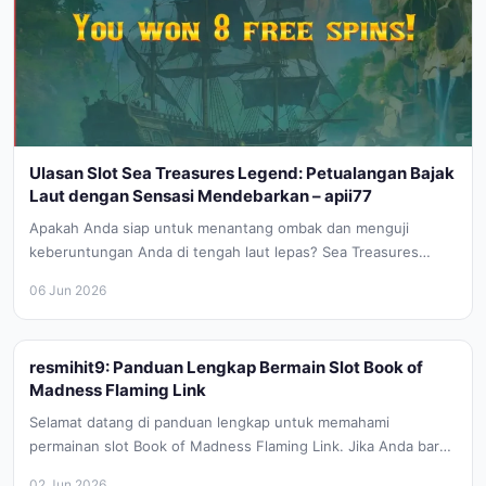
Ulasan Slot Sea Treasures Legend: Petualangan Bajak
Laut dengan Sensasi Mendebarkan – apii77
Apakah Anda siap untuk menantang ombak dan menguji
keberuntungan Anda di tengah laut lepas? Sea Treasures
Legend, sebuah slot terbaru...
06 Jun 2026
resmihit9: Panduan Lengkap Bermain Slot Book of
Madness Flaming Link
Selamat datang di panduan lengkap untuk memahami
permainan slot Book of Madness Flaming Link. Jika Anda baru
mengenal dunia slot...
02 Jun 2026